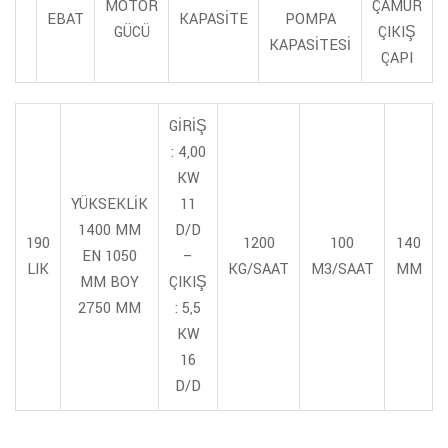
MOTOR
ÇAMUR
EBAT
KAPASİTE
POMPA
GÜCÜ
ÇIKIŞ
KAPASİTESİ
ÇAPI
GİRİŞ
: 4,00
KW
YÜKSEKLİK
11
1400 MM
D/D
190
1200
100
140
EN 1050
–
LIK
KG/SAAT
M3/SAAT
MM
MM BOY
ÇIKIŞ
2750 MM
: 5,5
KW
16
D/D