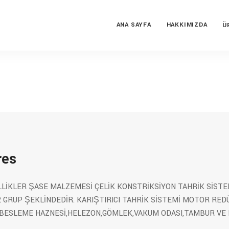
ANA SAYFA
HAKKIMIZDA
Ü
res
LLİKLER ŞASE MALZEMESİ ÇELİK KONSTRİKSİYON TAHRİK SİSTE
 GRUP ŞEKLİNDEDİR. KARIŞTIRICI TAHRİK SİSTEMİ MOTOR RED
BESLEME HAZNESİ,HELEZON,GÖMLEK,VAKUM ODASI,TAMBUR VE 